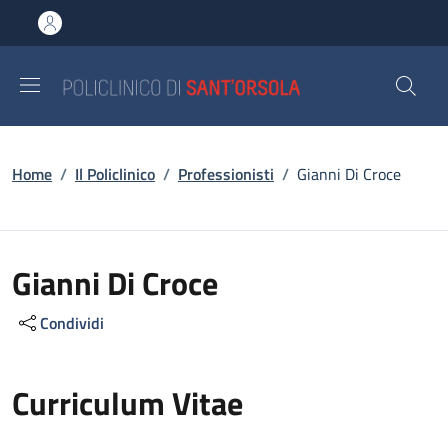
Salta al contenuto principale
Skip to footer content
Briciole di pane
Home
/
Il Policlinico
/
Professionisti
/
Gianni Di Croce
Gianni Di Croce
Condividi
Curriculum Vitae