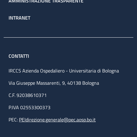
AMMINISTRAZIONE TRASPARENTE
INTRANET
CONTATTI
IRCCS Azienda Ospedaliero - Universitaria di Bologna
Via Giuseppe Massarenti, 9, 40138 Bologna
C.F. 92038610371
P.IVA 02553300373
PEC:
PEIdirezione.generale@pec.aosp.bo.it