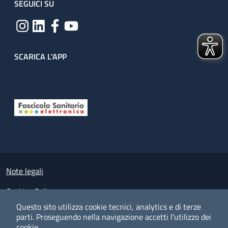
SEGUICI SU
SCARICA L'APP
Useful links section
Small prints
Note legali
Cookies Policy
Questo sito utilizza cookie tecnici, analytics e di terze
Policy privacy e protezione del dato personale
parti.
Proseguendo nella navigazione accetti l'utilizzo dei
cookie.