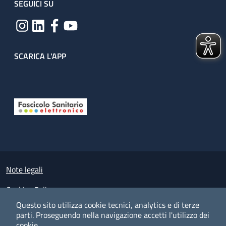
SEGUICI SU
SCARICA L'APP
Useful links section
Small prints
Note legali
Cookies Policy
Questo sito utilizza cookie tecnici, analytics e di terze
Policy privacy e protezione del dato personale
parti.
Proseguendo nella navigazione accetti l'utilizzo dei
cookie.