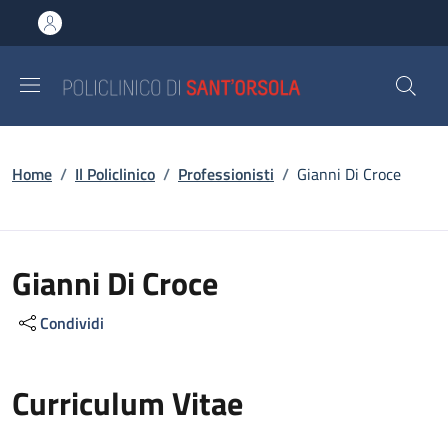
Salta al contenuto principale
Skip to footer content
Briciole di pane
Home
/
Il Policlinico
/
Professionisti
/
Gianni Di Croce
Gianni Di Croce
Condividi
Curriculum Vitae