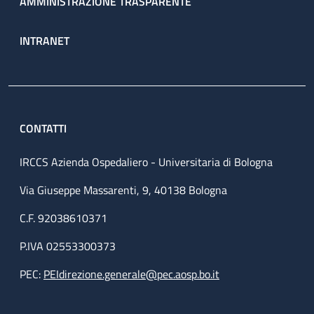
AMMINISTRAZIONE TRASPARENTE
INTRANET
CONTATTI
IRCCS Azienda Ospedaliero - Universitaria di Bologna
Via Giuseppe Massarenti, 9, 40138 Bologna
C.F. 92038610371
P.IVA 02553300373
PEC:
PEIdirezione.generale@pec.aosp.bo.it