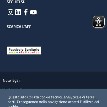
SEGUICI SU
SCARICA L'APP
Useful links section
Small prints
Note legali
Cookies Policy
Questo sito utilizza cookie tecnici, analytics e di terze
Policy privacy e protezione del dato personale
parti.
Proseguendo nella navigazione accetti l'utilizzo dei
cookie.