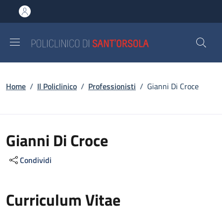
Salta al contenuto principale
Skip to footer content
Briciole di pane
Home
/
Il Policlinico
/
Professionisti
/
Gianni Di Croce
Gianni Di Croce
Condividi
Curriculum Vitae