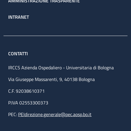
AMMINISTRAZIONE TRASPARENTE
INTRANET
CONTATTI
IRCCS Azienda Ospedaliero - Universitaria di Bologna
Via Giuseppe Massarenti, 9, 40138 Bologna
C.F. 92038610371
P.IVA 02553300373
PEC:
PEIdirezione.generale@pec.aosp.bo.it