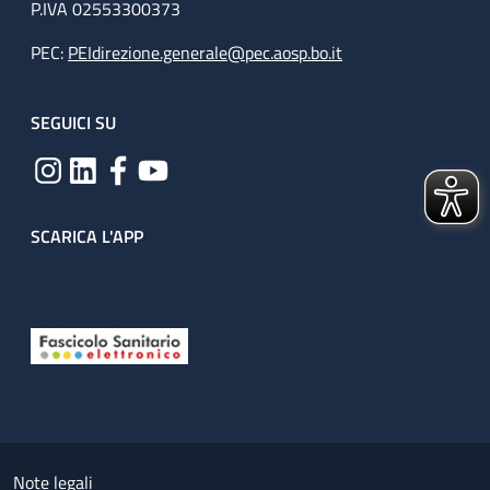
P.IVA 02553300373
PEC:
PEIdirezione.generale@pec.aosp.bo.it
SEGUICI SU
SCARICA L'APP
Useful links section
Small prints
Note legali