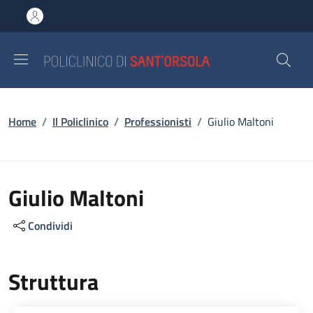
Salta al contenuto principale
Skip to footer content
Briciole di pane
Home
/
Il Policlinico
/
Professionisti
/
Giulio Maltoni
Giulio Maltoni
Condividi
Struttura