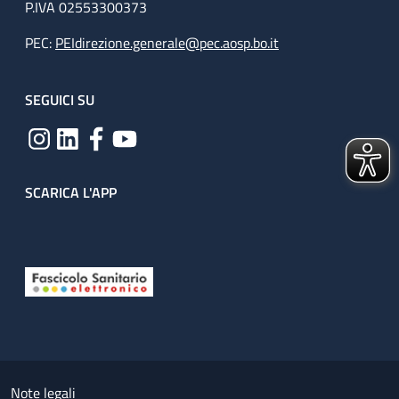
P.IVA 02553300373
PEC:
PEIdirezione.generale@pec.aosp.bo.it
SEGUICI SU
SCARICA L'APP
Useful links section
Small prints
Note legali