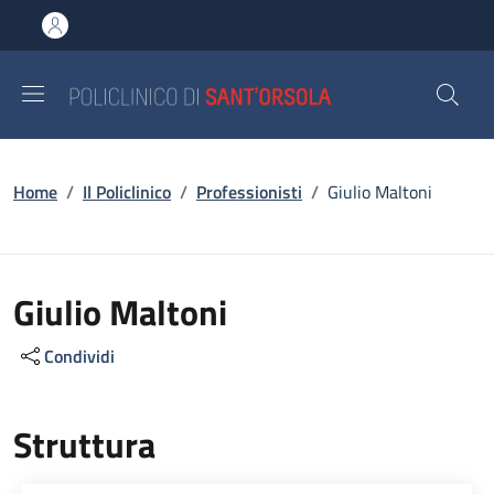
Salta al contenuto principale
Skip to footer content
Briciole di pane
Home
/
Il Policlinico
/
Professionisti
/
Giulio Maltoni
Giulio Maltoni
Condividi
Struttura