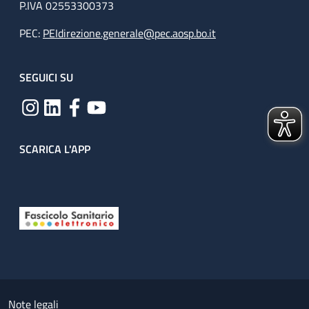
P.IVA 02553300373
PEC:
PEIdirezione.generale@pec.aosp.bo.it
SEGUICI SU
SCARICA L'APP
Useful links section
Small prints
Note legali