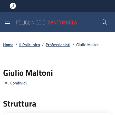
Salta al contenuto principale
Skip to footer content
Briciole di pane
Home
/
Il Policlinico
/
Professionisti
/
Giulio Maltoni
Giulio Maltoni
Condividi
Struttura