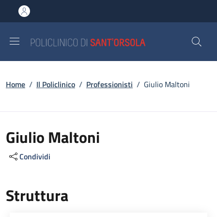
Salta al contenuto principale
Skip to footer content
Briciole di pane
Home
/
Il Policlinico
/
Professionisti
/
Giulio Maltoni
Giulio Maltoni
Condividi
Struttura