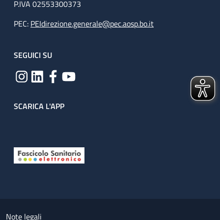
P.IVA 02553300373
PEC:
PEIdirezione.generale@pec.aosp.bo.it
SEGUICI SU
SCARICA L'APP
Useful links section
Small prints
Note legali