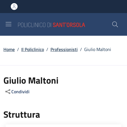
Salta al contenuto principale
Skip to footer content
Briciole di pane
Home
/
Il Policlinico
/
Professionisti
/
Giulio Maltoni
Giulio Maltoni
Condividi
Struttura