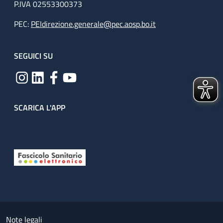
P.IVA 02553300373
PEC:
PEIdirezione.generale@pec.aosp.bo.it
SEGUICI SU
SCARICA L'APP
Useful links section
Small prints
Note legali