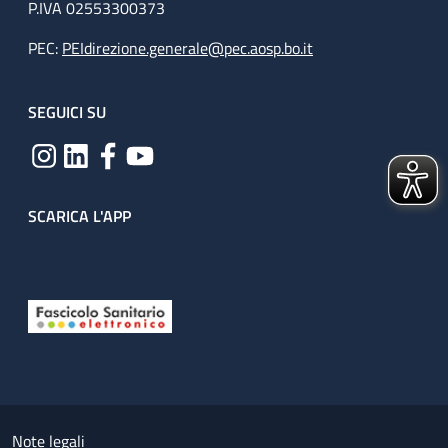
P.IVA 02553300373
PEC:
PEIdirezione.generale@pec.aosp.bo.it
SEGUICI SU
SCARICA L'APP
Useful links section
Small prints
Note legali