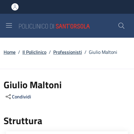
Salta al contenuto principale
Skip to footer content
Briciole di pane
Home
/
Il Policlinico
/
Professionisti
/
Giulio Maltoni
Giulio Maltoni
Condividi
Struttura