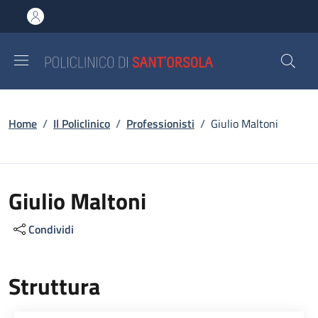
Salta al contenuto principale
Skip to footer content
Briciole di pane
Home
/
Il Policlinico
/
Professionisti
/
Giulio Maltoni
Giulio Maltoni
Condividi
Struttura