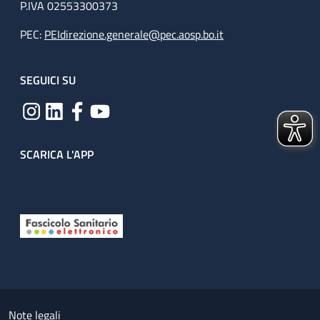
P.IVA 02553300373
PEC:
PEIdirezione.generale@pec.aosp.bo.it
SEGUICI SU
SCARICA L'APP
Useful links section
Small prints
Note legali