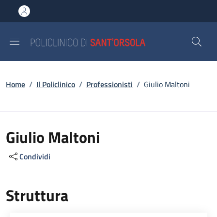
Salta al contenuto principale
Skip to footer content
Briciole di pane
Home
/
Il Policlinico
/
Professionisti
/
Giulio Maltoni
Giulio Maltoni
Condividi
Struttura