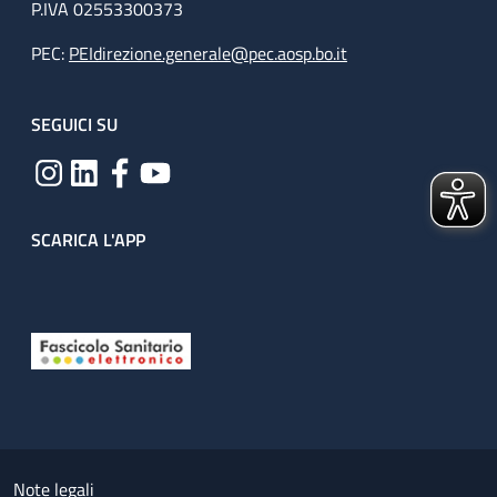
P.IVA 02553300373
PEC:
PEIdirezione.generale@pec.aosp.bo.it
SEGUICI SU
SCARICA L'APP
Useful links section
Small prints
Note legali