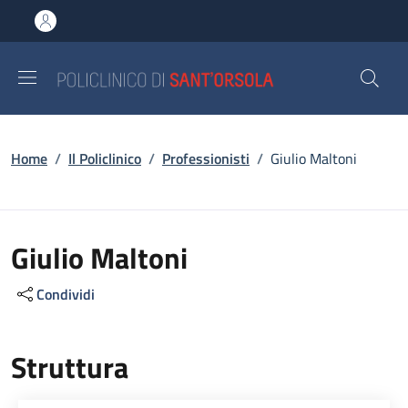
Salta al contenuto principale
Skip to footer content
Briciole di pane
Home
/
Il Policlinico
/
Professionisti
/
Giulio Maltoni
Giulio Maltoni
Condividi
Struttura