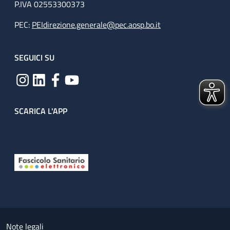
P.IVA 02553300373
PEC:
PEIdirezione.generale@pec.aosp.bo.it
SEGUICI SU
SCARICA L'APP
Useful links section
Small prints
Note legali