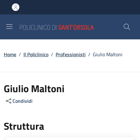
Salta al contenuto principale
Skip to footer content
Briciole di pane
Home
/
Il Policlinico
/
Professionisti
/
Giulio Maltoni
Giulio Maltoni
Condividi
Struttura