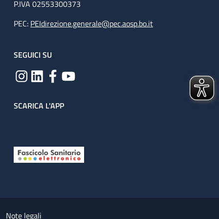
P.IVA 02553300373
PEC:
PEIdirezione.generale@pec.aosp.bo.it
SEGUICI SU
SCARICA L'APP
Useful links section
Small prints
Note legali