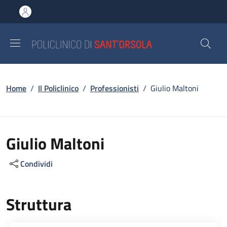
Salta al contenuto principale
Skip to footer content
Briciole di pane
Home
/
Il Policlinico
/
Professionisti
/
Giulio Maltoni
Giulio Maltoni
Condividi
Struttura