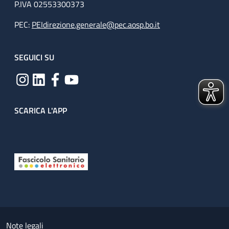
P.IVA 02553300373
PEC:
PEIdirezione.generale@pec.aosp.bo.it
SEGUICI SU
SCARICA L'APP
Useful links section
Small prints
Note legali