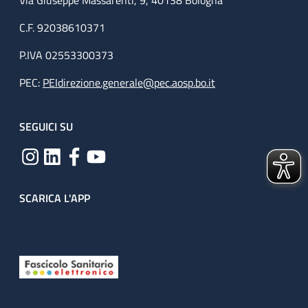
Via Giuseppe Massarenti, 9, 40138 Bologna
C.F. 92038610371
P.IVA 02553300373
PEC:
PEIdirezione.generale@pec.aosp.bo.it
SEGUICI SU
SCARICA L'APP