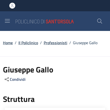
Salta al contenuto principale
Skip to footer content
Briciole di pane
Home
/
Il Policlinico
/
Professionisti
/
Giuseppe Gallo
Giuseppe Gallo
Condividi
Struttura