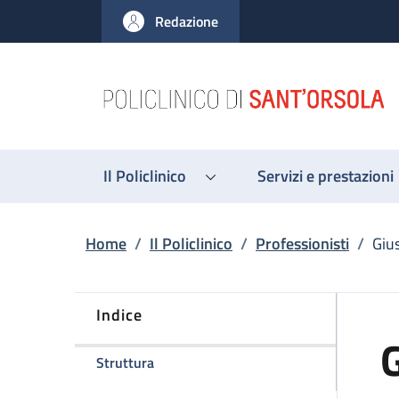
Salta al contenuto principale
Skip to footer content
Redazione
Il Policlinico
Servizi e prestazioni
Briciole di pane
Home
/
Il Policlinico
/
Professionisti
/
Giu
Indice
G
della pagina Giuseppe Gallo
Struttura