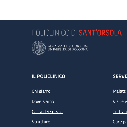
Footer
IL POLICLINICO
SERVI
Chi siamo
Malatti
Dove siamo
Visite 
Carta dei servizi
Tratta
Strutture
Cure pa