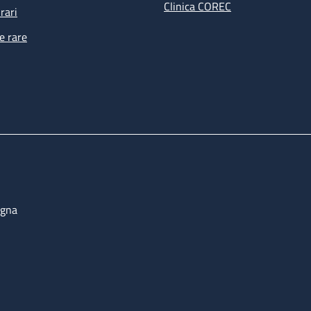
Clinica COREC
rari
e rare
ogna