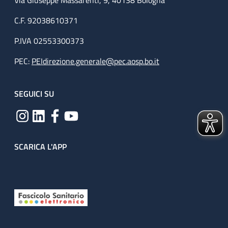
Via Giuseppe Massarenti, 9, 40138 Bologna
C.F. 92038610371
P.IVA 02553300373
PEC:
PEIdirezione.generale@pec.aosp.bo.it
SEGUICI SU
SCARICA L'APP