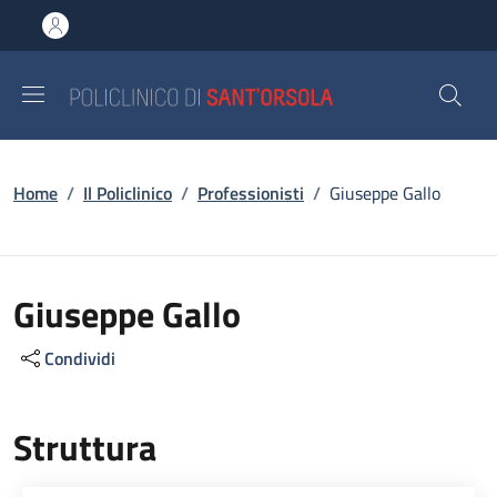
Salta al contenuto principale
Skip to footer content
Briciole di pane
Home
/
Il Policlinico
/
Professionisti
/
Giuseppe Gallo
Giuseppe Gallo
Condividi
Struttura