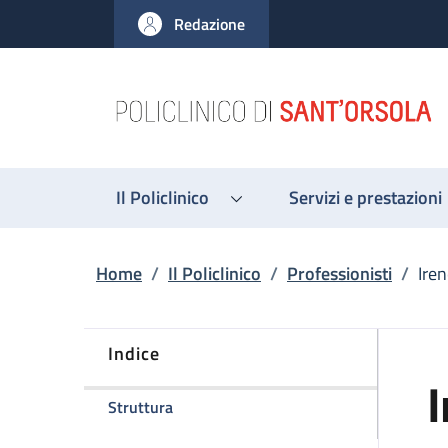
Salta al contenuto principale
Skip to footer content
Redazione
Il Policlinico
Servizi e prestazioni
Briciole di pane
Home
/
Il Policlinico
/
Professionisti
/
Iren
Indice
I
della pagina Irene Pettinari
Struttura