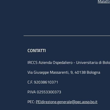
Malatti
CONTATTI
IRCCS Azienda Ospedaliero - Universitaria di Bol
Via Giuseppe Massarenti, 9, 40138 Bologna
C.F. 92038610371
P.IVA 02553300373
PEC:
PEIdirezione.generale@pec.aosp.bo.it