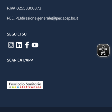
P.IVA 02553300373
PEC:
PEIdirezione.generale@pec.aosp.bo.it
SEGUICI SU
SCARICA L'APP
Useful links section