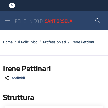
Salta al contenuto principale
Skip to footer content
Briciole di pane
Home
/
Il Policlinico
/
Professionisti
/
Irene Pettinari
Irene Pettinari
Condividi
Struttura