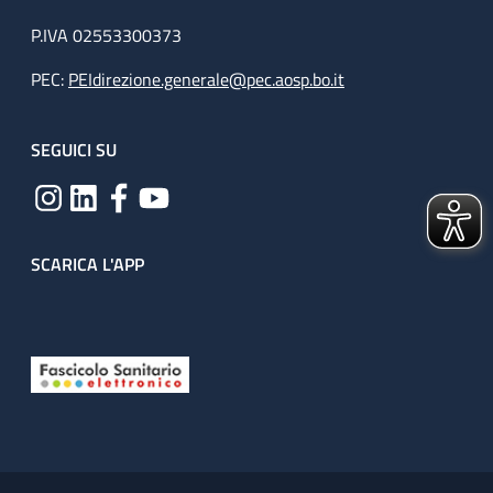
P.IVA 02553300373
PEC:
PEIdirezione.generale@pec.aosp.bo.it
SEGUICI SU
SCARICA L'APP
Useful links section