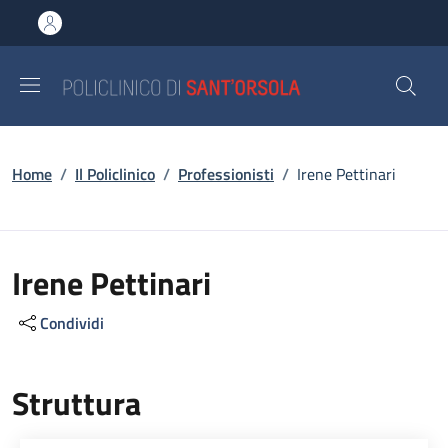
Salta al contenuto principale
Skip to footer content
Briciole di pane
Home
/
Il Policlinico
/
Professionisti
/
Irene Pettinari
Irene Pettinari
Condividi
Struttura