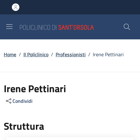
Salta al contenuto principale
Skip to footer content
Briciole di pane
Home
/
Il Policlinico
/
Professionisti
/
Irene Pettinari
Irene Pettinari
Condividi
Struttura