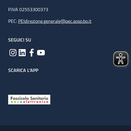
P.IVA 02553300373
PEC:
PEIdirezione.generale@pec.aosp.bo.it
SEGUICI SU
SCARICA L'APP
Useful links section