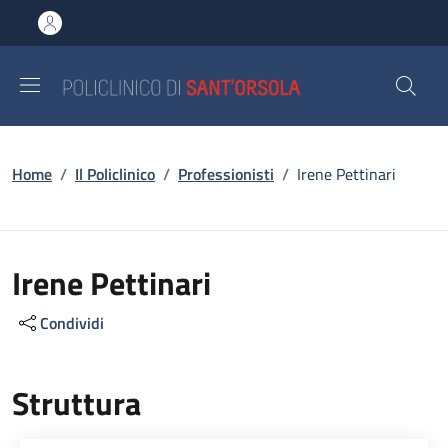
Salta al contenuto principale
Skip to footer content
Briciole di pane
Home
/
Il Policlinico
/
Professionisti
/
Irene Pettinari
Irene Pettinari
Condividi
Struttura