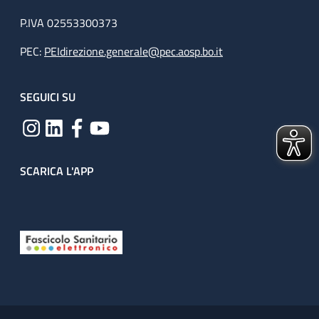
P.IVA 02553300373
PEC:
PEIdirezione.generale@pec.aosp.bo.it
SEGUICI SU
SCARICA L'APP
Useful links section