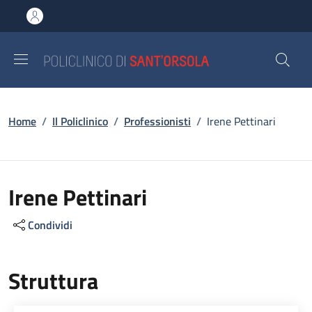
Salta al contenuto principale
Skip to footer content
Briciole di pane
Home
/
Il Policlinico
/
Professionisti
/
Irene Pettinari
Irene Pettinari
Condividi
Struttura