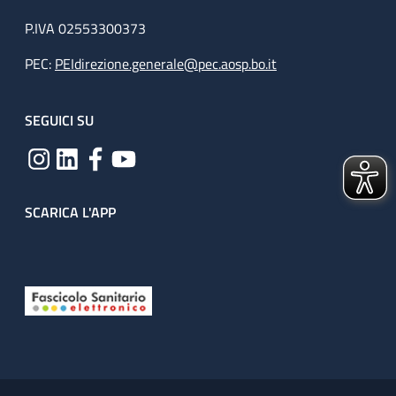
P.IVA 02553300373
PEC:
PEIdirezione.generale@pec.aosp.bo.it
SEGUICI SU
SCARICA L'APP
Useful links section