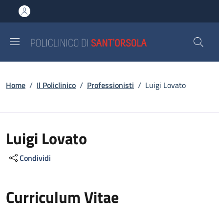
Salta al contenuto principale
Skip to footer content
Briciole di pane
Home
/
Il Policlinico
/
Professionisti
/
Luigi Lovato
Luigi Lovato
Condividi
Curriculum Vitae