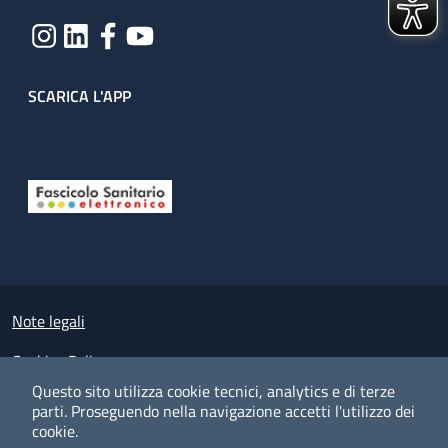
SCARICA L'APP
Useful links section
Small prints
Note legali
Cookies Policy
Questo sito utilizza cookie tecnici, analytics e di terze
Policy privacy e protezione del dato personale
parti.
Proseguendo nella navigazione accetti l'utilizzo dei
cookie.
Albo pretorio on-line