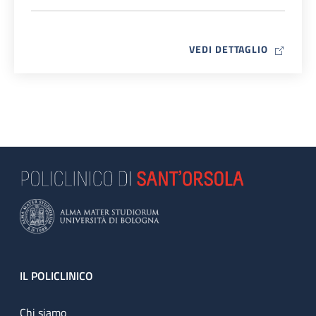
MAP ICO
VEDI DETTAGLIO
Footer
IL POLICLINICO
Chi siamo