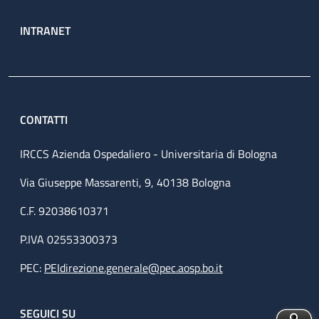
INTRANET
CONTATTI
IRCCS Azienda Ospedaliero - Universitaria di Bologna
Via Giuseppe Massarenti, 9, 40138 Bologna
C.F. 92038610371
P.IVA 02553300373
PEC:
PEIdirezione.generale@pec.aosp.bo.it
SEGUICI SU