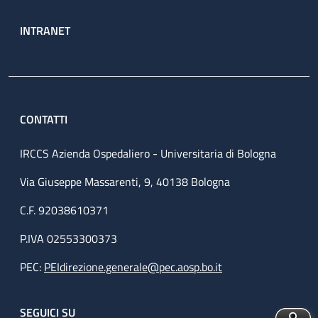
INTRANET
CONTATTI
IRCCS Azienda Ospedaliero - Universitaria di Bologna
Via Giuseppe Massarenti, 9, 40138 Bologna
C.F. 92038610371
P.IVA 02553300373
PEC:
PEIdirezione.generale@pec.aosp.bo.it
SEGUICI SU