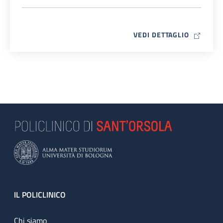
MAP ICO
VEDI DETTAGLIO
Footer
IL POLICLINICO
Chi siamo