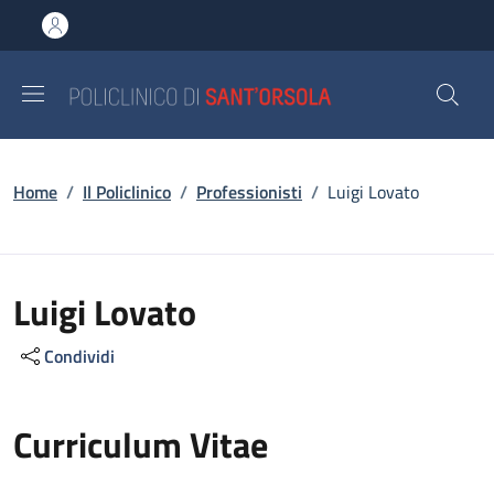
Salta al contenuto principale
Skip to footer content
Briciole di pane
Home
/
Il Policlinico
/
Professionisti
/
Luigi Lovato
Luigi Lovato
Condividi
Curriculum Vitae