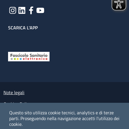
SCARICA L'APP
Useful links section
Small prints
Note legali
Cookies Policy
Questo sito utilizza cookie tecnici, analytics e di terze
Policy privacy e protezione del dato personale
parti.
Proseguendo nella navigazione accetti l'utilizzo dei
cookie.
Albo pretorio on-line