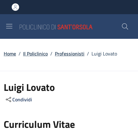
Salta al contenuto principale
Skip to footer content
Briciole di pane
Home
/
Il Policlinico
/
Professionisti
/
Luigi Lovato
Luigi Lovato
Condividi
Curriculum Vitae