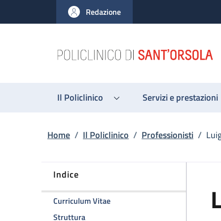
Salta al contenuto principale
Skip to footer content
Redazione
Il Policlinico
Servizi e prestazioni
Briciole di pane
Home
/
Il Policlinico
/
Professionisti
/
Lui
Indice
L
della pagina Luigi Lovato
Curriculum Vitae
della pagina Luigi Lovato
Struttura