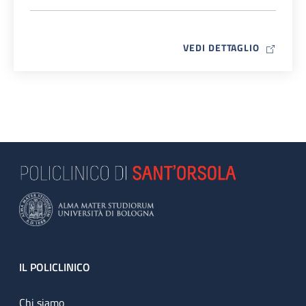
MAP ICO
VEDI DETTAGLIO
Footer
IL POLICLINICO
Chi siamo