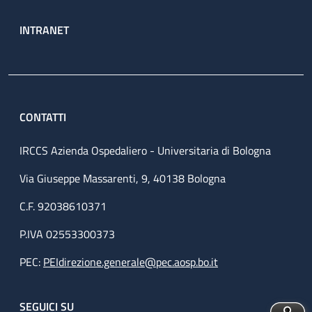
INTRANET
CONTATTI
IRCCS Azienda Ospedaliero - Universitaria di Bologna
Via Giuseppe Massarenti, 9, 40138 Bologna
C.F. 92038610371
P.IVA 02553300373
PEC:
PEIdirezione.generale@pec.aosp.bo.it
SEGUICI SU