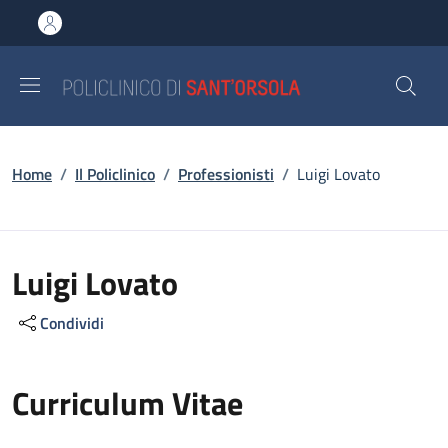
Salta al contenuto principale
Skip to footer content
Briciole di pane
Home
/
Il Policlinico
/
Professionisti
/
Luigi Lovato
Luigi Lovato
Condividi
Curriculum Vitae