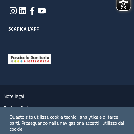
SCARICA L'APP
Useful links section
Small prints
Note legali
Cookies Policy
Questo sito utilizza cookie tecnici, analytics e di terze
Policy privacy e protezione del dato personale
parti.
Proseguendo nella navigazione accetti l'utilizzo dei
cookie.
Albo pretorio on-line