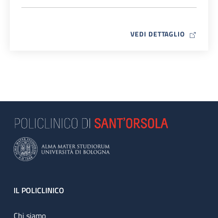
MAP ICO
VEDI DETTAGLIO
Footer
IL POLICLINICO
Chi siamo