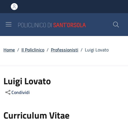
Salta al contenuto principale
Skip to footer content
Briciole di pane
Home
/
Il Policlinico
/
Professionisti
/
Luigi Lovato
Luigi Lovato
Condividi
Curriculum Vitae