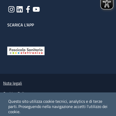
SCARICA L'APP
Useful links section
Small prints
Note legali
Cookies Policy
Questo sito utilizza cookie tecnici, analytics e di terze
Policy privacy e protezione del dato personale
parti.
Proseguendo nella navigazione accetti l'utilizzo dei
cookie.
Albo pretorio on-line