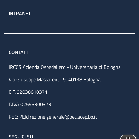
INTRANET
CONTATTI
IRCCS Azienda Ospedaliero - Universitaria di Bologna
Via Giuseppe Massarenti, 9, 40138 Bologna
C.F. 92038610371
P.IVA 02553300373
PEC:
PEIdirezione.generale@pec.aosp.bo.it
SEGUICI SU