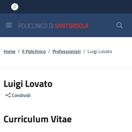
Salta al contenuto principale
Skip to footer content
Briciole di pane
Home
/
Il Policlinico
/
Professionisti
/
Luigi Lovato
Luigi Lovato
Condividi
Curriculum Vitae