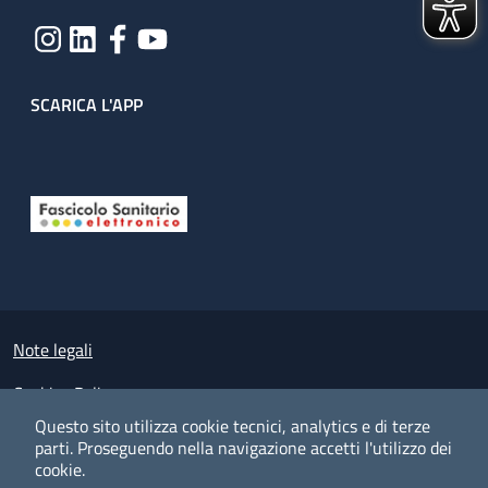
SCARICA L'APP
Useful links section
Small prints
Note legali
Cookies Policy
Questo sito utilizza cookie tecnici, analytics e di terze
Policy privacy e protezione del dato personale
parti.
Proseguendo nella navigazione accetti l'utilizzo dei
cookie.
Albo pretorio on-line