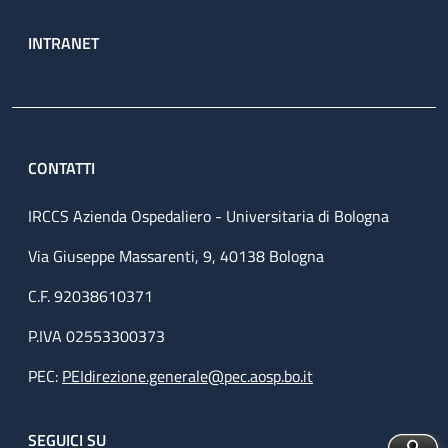
INTRANET
CONTATTI
IRCCS Azienda Ospedaliero - Universitaria di Bologna
Via Giuseppe Massarenti, 9, 40138 Bologna
C.F. 92038610371
P.IVA 02553300373
PEC:
PEIdirezione.generale@pec.aosp.bo.it
SEGUICI SU