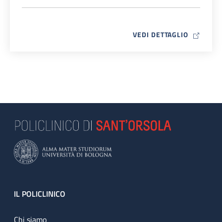
MAP ICO
VEDI DETTAGLIO
Footer
IL POLICLINICO
Chi siamo