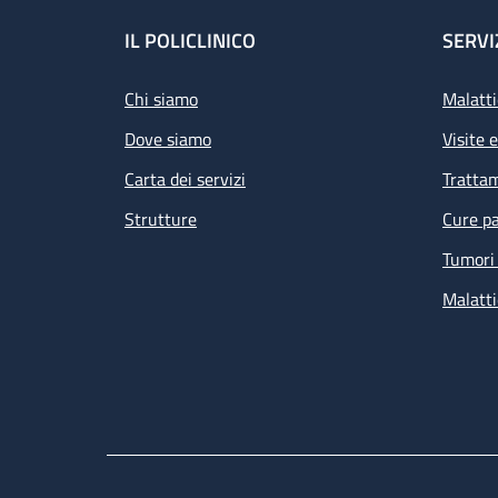
Footer
IL POLICLINICO
SERVI
Chi siamo
Malatti
Dove siamo
Visite 
Carta dei servizi
Tratta
Strutture
Cure pa
Tumori 
Malatti