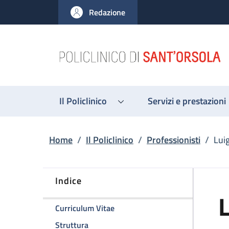
Salta al contenuto principale
Skip to footer content
Redazione
Il Policlinico
Servizi e prestazioni
Briciole di pane
Home
/
Il Policlinico
/
Professionisti
/
Lui
Indice
L
della pagina Luigi Lovato
Curriculum Vitae
della pagina Luigi Lovato
Struttura