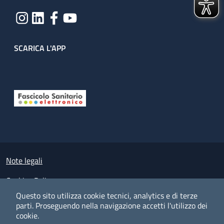
SCARICA L'APP
Useful links section
Small prints
Note legali
Cookies Policy
Questo sito utilizza cookie tecnici, analytics e di terze
Policy privacy e protezione del dato personale
parti.
Proseguendo nella navigazione accetti l'utilizzo dei
cookie.
Albo pretorio on-line