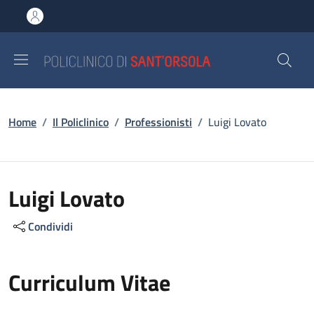
Salta al contenuto principale
Skip to footer content
Briciole di pane
Home
/
Il Policlinico
/
Professionisti
/
Luigi Lovato
Luigi Lovato
Condividi
Curriculum Vitae