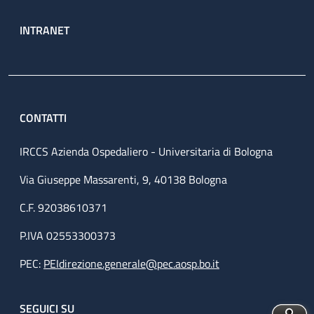
INTRANET
CONTATTI
IRCCS Azienda Ospedaliero - Universitaria di Bologna
Via Giuseppe Massarenti, 9, 40138 Bologna
C.F. 92038610371
P.IVA 02553300373
PEC:
PEIdirezione.generale@pec.aosp.bo.it
SEGUICI SU