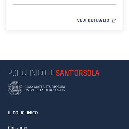
MAP ICO
VEDI DETTAGLIO
Footer
IL POLICLINICO
Chi siamo