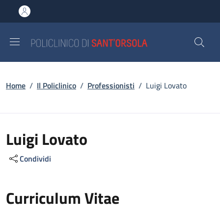
Salta al contenuto principale
Skip to footer content
Briciole di pane
Home
/
Il Policlinico
/
Professionisti
/
Luigi Lovato
Luigi Lovato
Condividi
Curriculum Vitae