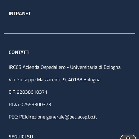
INTRANET
CONTATTI
IRCCS Azienda Ospedaliero - Universitaria di Bologna
Via Giuseppe Massarenti, 9, 40138 Bologna
C.F. 92038610371
P.IVA 02553300373
PEC:
PEIdirezione.generale@pec.aosp.bo.it
SEGUICI SU