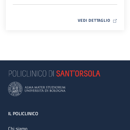
MAP ICO
VEDI DETTAGLIO
Footer
IL POLICLINICO
Chi siamo