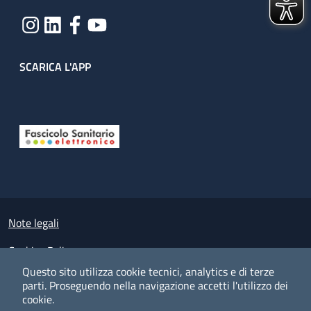
SCARICA L'APP
Useful links section
Small prints
Note legali
Cookies Policy
Questo sito utilizza cookie tecnici, analytics e di terze
Policy privacy e protezione del dato personale
parti.
Proseguendo nella navigazione accetti l'utilizzo dei
cookie.
Albo pretorio on-line