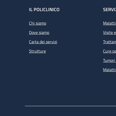
Footer
IL POLICLINICO
SERVI
Chi siamo
Malatti
Dove siamo
Visite 
Carta dei servizi
Tratta
Strutture
Cure pa
Tumori 
Malatti