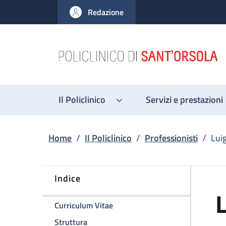
Salta al contenuto principale
Skip to footer content
Redazione
Il Policlinico
Servizi e prestazioni
Briciole di pane
Home
/
Il Policlinico
/
Professionisti
/
Lui
Indice
L
della pagina Luigi Lovato
Curriculum Vitae
della pagina Luigi Lovato
Struttura