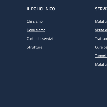
Footer
IL POLICLINICO
SERVI
Chi siamo
Malatti
Dove siamo
Visite 
Carta dei servizi
Tratta
Strutture
Cure pa
Tumori 
Malatti