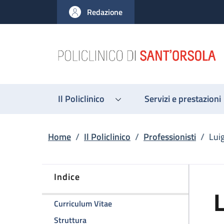
Salta al contenuto principale
Skip to footer content
Redazione
Il Policlinico
Servizi e prestazioni
Briciole di pane
Home
/
Il Policlinico
/
Professionisti
/
Lui
Indice
L
della pagina Luigi Lovato
Curriculum Vitae
della pagina Luigi Lovato
Struttura