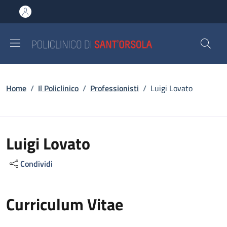
Salta al contenuto principale
Skip to footer content
Briciole di pane
Home
/
Il Policlinico
/
Professionisti
/
Luigi Lovato
Luigi Lovato
Condividi
Curriculum Vitae