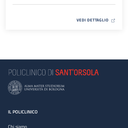
MAP ICO
VEDI DETTAGLIO
Footer
IL POLICLINICO
Chi siamo