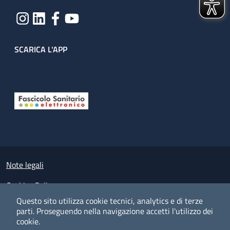
SCARICA L'APP
Useful links section
Small prints
Note legali
Cookies Policy
Questo sito utilizza cookie tecnici, analytics e di terze
Policy privacy e protezione del dato personale
parti.
Proseguendo nella navigazione accetti l'utilizzo dei
cookie.
Albo pretorio on-line