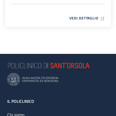
MAP ICO
VEDI DETTAGLIO
Footer
IL POLICLINICO
Chi siamo