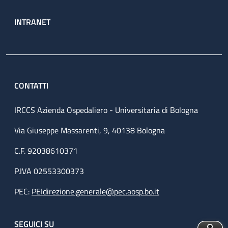
INTRANET
CONTATTI
IRCCS Azienda Ospedaliero - Universitaria di Bologna
Via Giuseppe Massarenti, 9, 40138 Bologna
C.F. 92038610371
P.IVA 02553300373
PEC:
PEIdirezione.generale@pec.aosp.bo.it
SEGUICI SU