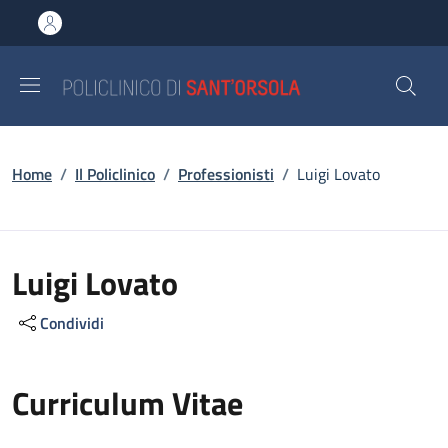
Salta al contenuto principale
Skip to footer content
Briciole di pane
Home
/
Il Policlinico
/
Professionisti
/
Luigi Lovato
Luigi Lovato
Condividi
Curriculum Vitae