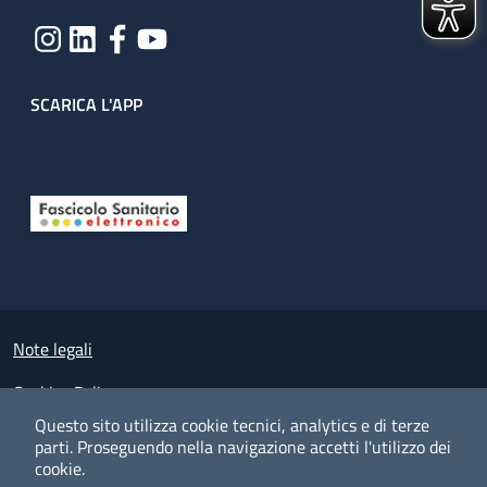
SCARICA L'APP
Useful links section
Small prints
Note legali
Cookies Policy
Questo sito utilizza cookie tecnici, analytics e di terze
Policy privacy e protezione del dato personale
parti.
Proseguendo nella navigazione accetti l'utilizzo dei
cookie.
Albo pretorio on-line