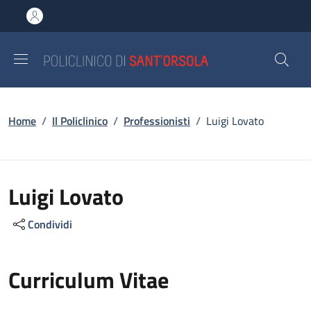
Salta al contenuto principale
Skip to footer content
Briciole di pane
Home
/
Il Policlinico
/
Professionisti
/
Luigi Lovato
Luigi Lovato
Condividi
Curriculum Vitae