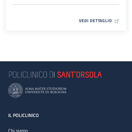
MAP ICO
VEDI DETTAGLIO
Footer
IL POLICLINICO
Chi siamo