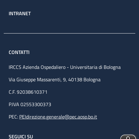
INTRANET
CONTATTI
IRCCS Azienda Ospedaliero - Universitaria di Bologna
Via Giuseppe Massarenti, 9, 40138 Bologna
C.F. 92038610371
P.IVA 02553300373
PEC:
PEIdirezione.generale@pec.aosp.bo.it
SEGUICI SU