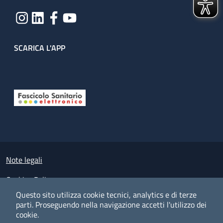
SCARICA L'APP
Useful links section
Small prints
Note legali
Cookies Policy
Questo sito utilizza cookie tecnici, analytics e di terze
Policy privacy e protezione del dato personale
parti.
Proseguendo nella navigazione accetti l'utilizzo dei
cookie.
Albo pretorio on-line