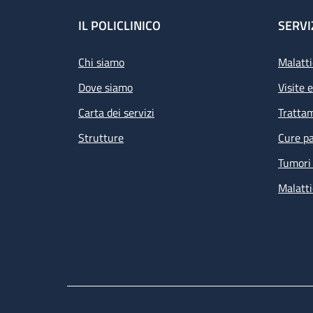
Footer
IL POLICLINICO
SERVI
Chi siamo
Malatti
Dove siamo
Visite 
Carta dei servizi
Tratta
Strutture
Cure pa
Tumori 
Malatti