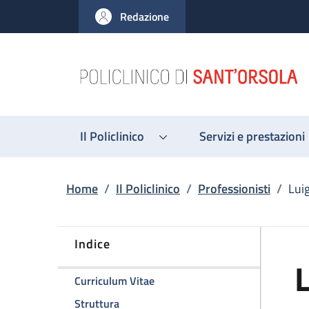
Salta al contenuto principale
Skip to footer content
Redazione
Il Policlinico
Servizi e prestazioni
Briciole di pane
Home
/
Il Policlinico
/
Professionisti
/
Lui
Indice
L
della pagina Luigi Lovato
Curriculum Vitae
della pagina Luigi Lovato
Struttura