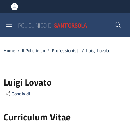
Salta al contenuto principale
Skip to footer content
Briciole di pane
Home
/
Il Policlinico
/
Professionisti
/
Luigi Lovato
Luigi Lovato
Condividi
Curriculum Vitae