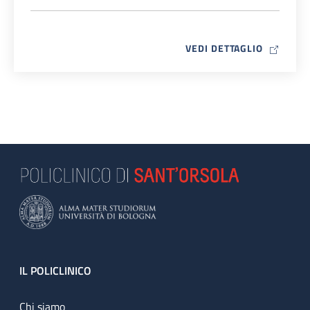
MAP ICO
VEDI DETTAGLIO
Footer
IL POLICLINICO
Chi siamo