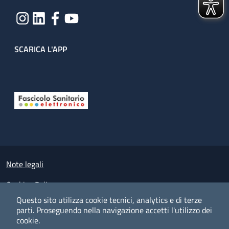
SCARICA L'APP
Useful links section
Small prints
Note legali
Cookies Policy
Questo sito utilizza cookie tecnici, analytics e di terze
Policy privacy e protezione del dato personale
parti.
Proseguendo nella navigazione accetti l'utilizzo dei
cookie.
Albo pretorio on-line