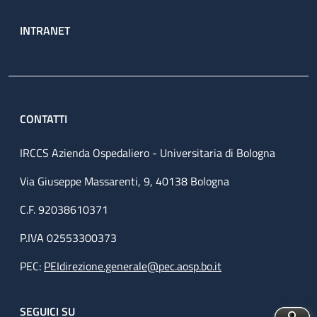
INTRANET
CONTATTI
IRCCS Azienda Ospedaliero - Universitaria di Bologna
Via Giuseppe Massarenti, 9, 40138 Bologna
C.F. 92038610371
P.IVA 02553300373
PEC:
PEIdirezione.generale@pec.aosp.bo.it
SEGUICI SU