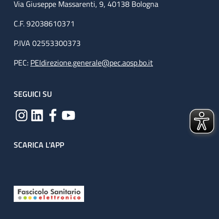
Via Giuseppe Massarenti, 9, 40138 Bologna
C.F. 92038610371
P.IVA 02553300373
PEC:
PEIdirezione.generale@pec.aosp.bo.it
SEGUICI SU
SCARICA L'APP