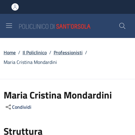
Salta al contenuto principale
Skip to footer content
Briciole di pane
Home
/
Il Policlinico
/
Professionisti
/
Maria Cristina Mondardini
Maria Cristina Mondardini
Condividi
Struttura