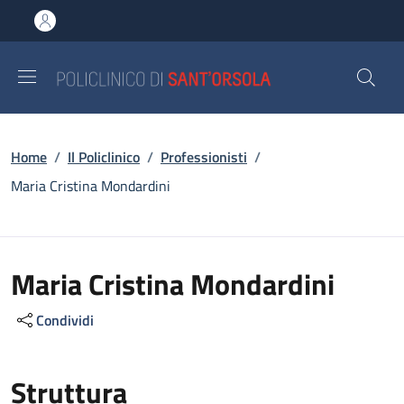
Salta al contenuto principale
Skip to footer content
Briciole di pane
Home
/
Il Policlinico
/
Professionisti
/
Maria Cristina Mondardini
Maria Cristina Mondardini
Condividi
Struttura