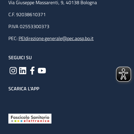
Via Giuseppe Massarenti, 9, 40138 Bologna
C.F. 92038610371
P.IVA 02553300373
PEC:
PEIdirezione.generale@pec.aosp.bo.it
SEGUICI SU
SCARICA L'APP