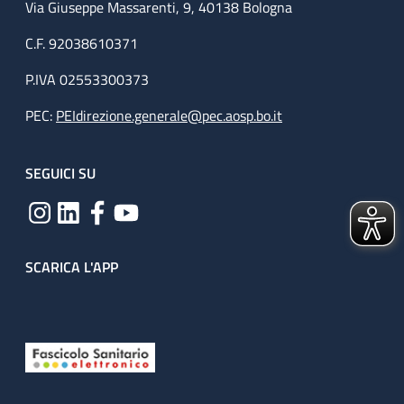
Via Giuseppe Massarenti, 9, 40138 Bologna
C.F. 92038610371
P.IVA 02553300373
PEC:
PEIdirezione.generale@pec.aosp.bo.it
SEGUICI SU
SCARICA L'APP