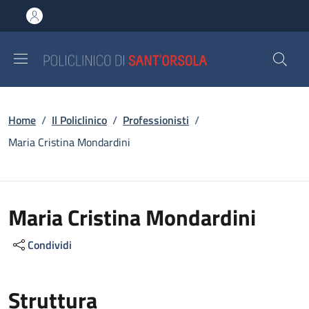
Salta al contenuto principale
Skip to footer content
Briciole di pane
Home
/
Il Policlinico
/
Professionisti
/
Maria Cristina Mondardini
Maria Cristina Mondardini
Condividi
Struttura