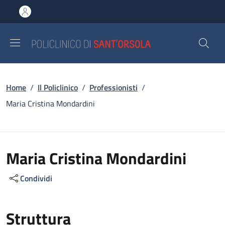
Salta al contenuto principale
Skip to footer content
Briciole di pane
Home
/
Il Policlinico
/
Professionisti
/
Maria Cristina Mondardini
Maria Cristina Mondardini
Condividi
Struttura