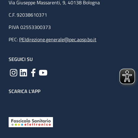
Via Giuseppe Massarenti, 9, 40138 Bologna
C.F. 92038610371
P.IVA 02553300373
PEC:
PEIdirezione.generale@pec.aosp.bo.it
SEGUICI SU
SCARICA L'APP