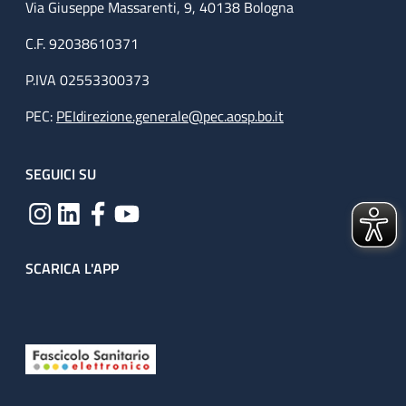
Via Giuseppe Massarenti, 9, 40138 Bologna
C.F. 92038610371
P.IVA 02553300373
PEC:
PEIdirezione.generale@pec.aosp.bo.it
SEGUICI SU
SCARICA L'APP