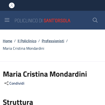
Salta al contenuto principale
Skip to footer content
Briciole di pane
Home
/
Il Policlinico
/
Professionisti
/
Maria Cristina Mondardini
Maria Cristina Mondardini
Condividi
Struttura