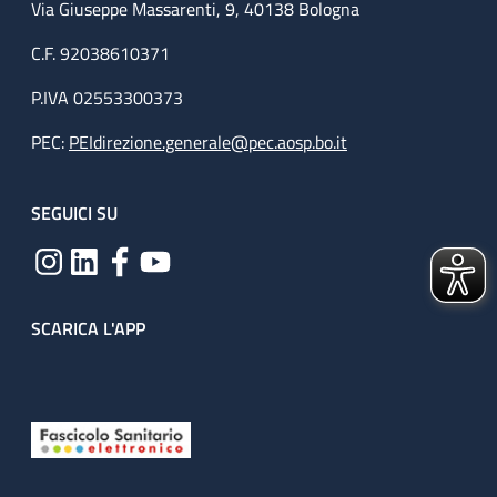
Via Giuseppe Massarenti, 9, 40138 Bologna
C.F. 92038610371
P.IVA 02553300373
PEC:
PEIdirezione.generale@pec.aosp.bo.it
SEGUICI SU
SCARICA L'APP