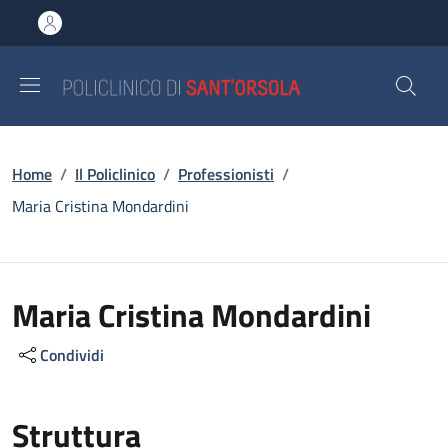
Salta al contenuto principale
Skip to footer content
Briciole di pane
Home
/
Il Policlinico
/
Professionisti
/
Maria Cristina Mondardini
Maria Cristina Mondardini
Condividi
Struttura