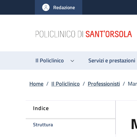
Salta al contenuto principale
Skip to footer content
Redazione
Il Policlinico
Servizi e prestazioni
Briciole di pane
Home
/
Il Policlinico
/
Professionisti
/
Mar
Indice
M
della pagina Maria Cristina Mondardini
Struttura