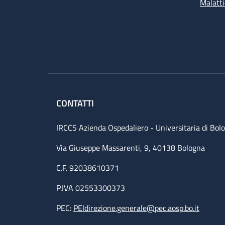
Malatti
CONTATTI
IRCCS Azienda Ospedaliero - Universitaria di Bol
Via Giuseppe Massarenti, 9, 40138 Bologna
C.F. 92038610371
P.IVA 02553300373
PEC:
PEIdirezione.generale@pec.aosp.bo.it