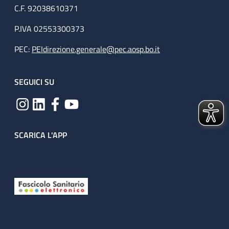
C.F. 92038610371
P.IVA 02553300373
PEC:
PEIdirezione.generale@pec.aosp.bo.it
SEGUICI SU
SCARICA L'APP