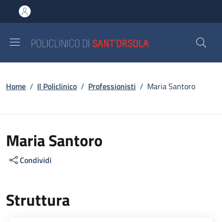
Salta al contenuto principale
Skip to footer content
Briciole di pane
Home
/
Il Policlinico
/
Professionisti
/
Maria Santoro
Maria Santoro
Condividi
Struttura