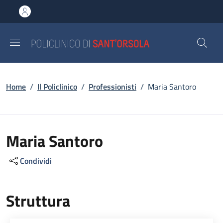
Salta al contenuto principale
Skip to footer content
Briciole di pane
Home
/
Il Policlinico
/
Professionisti
/
Maria Santoro
Maria Santoro
Condividi
Struttura