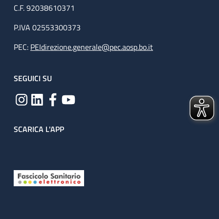
C.F. 92038610371
P.IVA 02553300373
PEC:
PEIdirezione.generale@pec.aosp.bo.it
SEGUICI SU
SCARICA L'APP