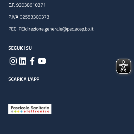
C.F. 92038610371
P.IVA 02553300373
PEC:
PEIdirezione.generale@pec.aosp.bo.it
SEGUICI SU
SCARICA L'APP