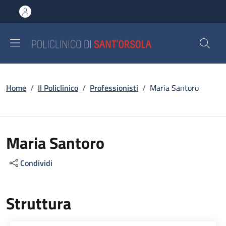
Salta al contenuto principale
Skip to footer content
Briciole di pane
Home
/
Il Policlinico
/
Professionisti
/
Maria Santoro
Maria Santoro
Condividi
Struttura